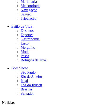
Marinharia
Meteorologia
Navegação
Seguro
Tripulação
Estilo de Vida
Destinos
Esportes
Gastronomia
Luxo
Mergulho
Moda
Pesca
Refúgios de luxo
Boat Show
São Paulo
Rio de Janeiro
Itajaí
Foz do Iguaçu
Brasília
Salvador
Notícias