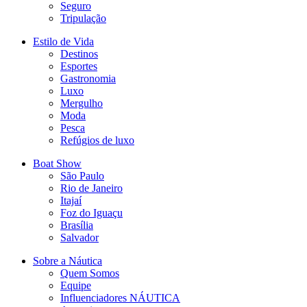
Seguro
Tripulação
Estilo de Vida
Destinos
Esportes
Gastronomia
Luxo
Mergulho
Moda
Pesca
Refúgios de luxo
Boat Show
São Paulo
Rio de Janeiro
Itajaí
Foz do Iguaçu
Brasília
Salvador
Sobre a Náutica
Quem Somos
Equipe
Influenciadores NÁUTICA