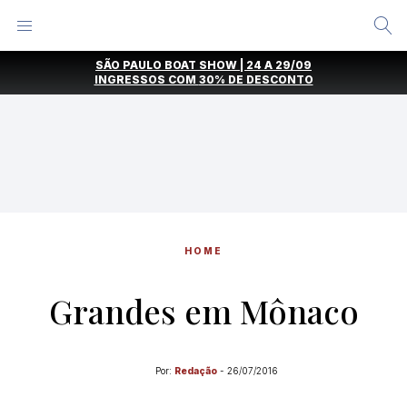
Alternar
Menu
Ir
SÃO PAULO BOAT SHOW | 24 A 29/09
direto
INGRESSOS COM
30% DE DESCONTO
para
o
conteúdo
HOME
Grandes em Mônaco
Por:
Redação
-
26/07/2016