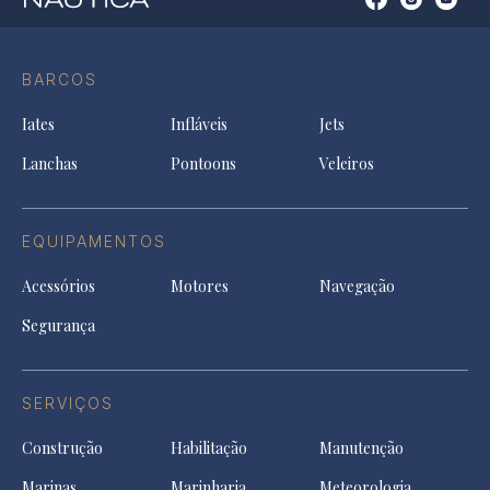
Open
Open
Open
Op
Conta
Instagram
YouTu
Ti
do
in
in
in
Facebook
a
a
a
BARCOS
in
new
new
ne
a
tab
tab
tab
Iates
Infláveis
Jets
new
tab
Lanchas
Pontoons
Veleiros
EQUIPAMENTOS
Acessórios
Motores
Navegação
Segurança
SERVIÇOS
Construção
Habilitação
Manutenção
Marinas
Marinharia
Meteorologia