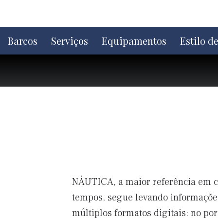
Ir
direto
para
o
Barcos
Serviços
Equipamentos
Estilo d
conteúdo
NÁUTICA, a maior referência em co
tempos, segue levando informaçõe
múltiplos formatos digitais: no p