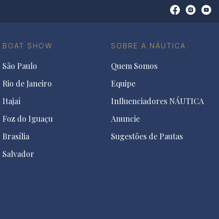
Open
Open
Ope
Conta
Instagra
You
do
in
in
Facebook
a
a
BOAT SHOW
SOBRE A NÁUTICA
in
new
new
a
tab
tab
São Paulo
Quem Somos
new
tab
Rio de Janeiro
Equipe
Itajaí
Influenciadores NÁUTICA
Foz do Iguaçu
Anuncie
Brasília
Sugestões de Pautas
Salvador