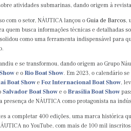
obre atividades submarinas, dando origem à revist
so com o setor, NÁUTICA lançou o
Guia de Barcos
, 
para quem busca informações técnicas e detalhadas 
onsolidou como uma ferramenta indispensável para q
o.
pandiu e se transformou, dando origem ao Grupo Náut
 Show
e o
Rio Boat Show
. Em 2023, o calendário se
jaí Boat Show
e
Foz Internacional Boat Show
, le
 o
Salvador Boat Show
e o
Brasília Boat Show
pass
s a presença de NÁUTICA como protagonista na indúst
es a completar 400 edições, uma marca histórica que
 NÁUTICA no YouTube, com mais de 100 mil inscritos