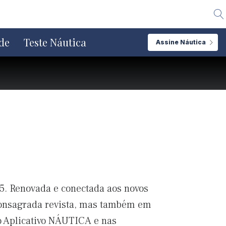
Alte
de
Teste Náutica
Assine Náutica
5. Renovada e conectada aos novos
consagrada revista, mas também em
o Aplicativo NÁUTICA e nas