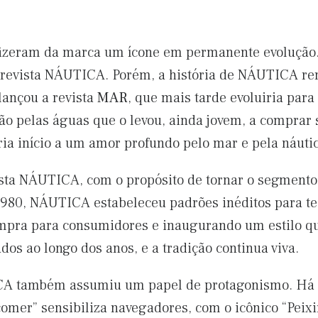
 fizeram da marca um ícone em permanente evoluçã
a revista NÁUTICA. Porém, a história de NÁUTICA re
lançou a revista
MAR
, que mais tarde evoluiria pa
ão pelas águas que o levou, ainda jovem, a comprar
a início a um amor profundo pelo mar e pela náutic
sta NÁUTICA, com o propósito de tornar o segmento n
 1980, NÁUTICA estabeleceu padrões inéditos para te
pra para consumidores e inaugurando um estilo que 
dos ao longo dos anos, e a tradição continua viva.
CA também assumiu um papel de protagonismo. Há m
omer” sensibiliza navegadores, com o icônico “Peixin