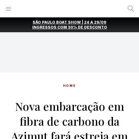
Alternar
Menu
Ir
SÃO PAULO BOAT SHOW | 24 A 29/09
direto
INGRESSOS COM
30% DE DESCONTO
para
o
conteúdo
HOME
Nova embarcação em
fibra de carbono da
Azimut fará estreia em