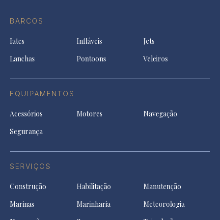
Ti
do
in
in
in
Facebook
a
a
a
BARCOS
in
new
new
ne
a
tab
tab
tab
Iates
Infláveis
Jets
new
tab
Lanchas
Pontoons
Veleiros
EQUIPAMENTOS
Acessórios
Motores
Navegação
Segurança
SERVIÇOS
Construção
Habilitação
Manutenção
Marinas
Marinharia
Meteorologia