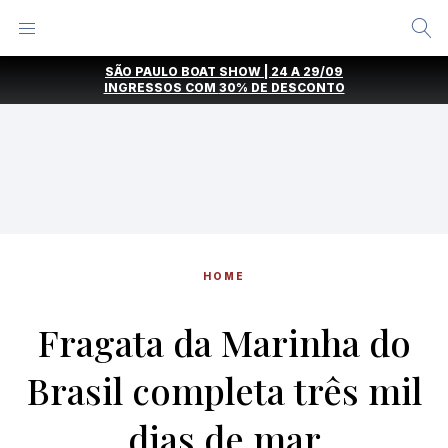
Alternar
Menu
Ir
SÃO PAULO BOAT SHOW | 24 A 29/09
direto
INGRESSOS COM
30% DE DESCONTO
para
o
conteúdo
HOME
Fragata da Marinha do
Brasil completa três mil
dias de mar