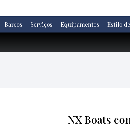
Ir
direto
para
o
Barcos
Serviços
Equipamentos
Estilo d
conteúdo
NX Boats co