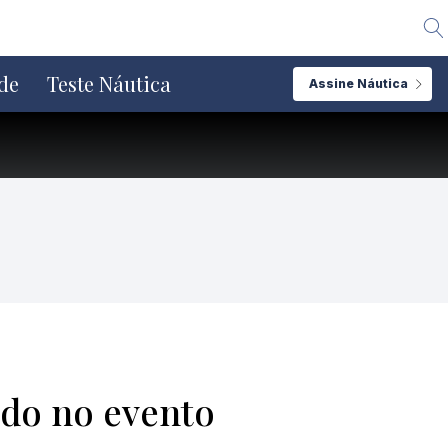
Alte
de
Teste Náutica
Assine Náutica
do no evento