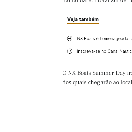
Tamandaré, litoral sul de 
Veja também
NX Boats é homenageada co
Inscreva-se no Canal Náuti
O NX Boats Summer Day irá 
dos quais chegarão ao loca