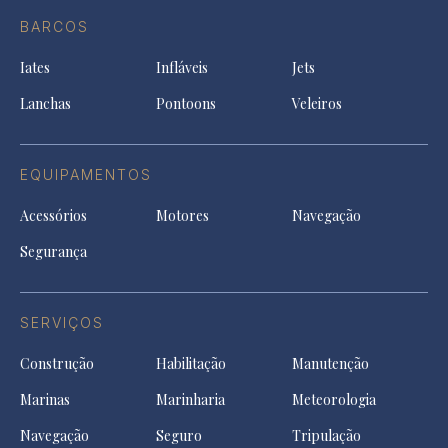
in
Facebook
a
a
a
BARCOS
in
new
new
ne
a
tab
tab
tab
Iates
Infláveis
Jets
new
tab
Lanchas
Pontoons
Veleiros
EQUIPAMENTOS
Acessórios
Motores
Navegação
Segurança
SERVIÇOS
Construção
Habilitação
Manutenção
Marinas
Marinharia
Meteorologia
Navegação
Seguro
Tripulação