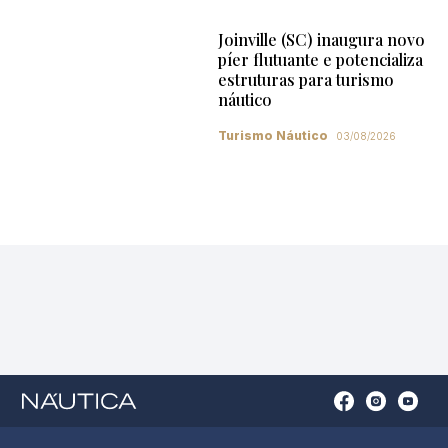
Joinville (SC) inaugura novo
píer flutuante e potencializa
estruturas para turismo
náutico
Turismo Náutico
03/08/2026
Open
Open
Open
Op
Conta
Instagram
YouTu
Ti
do
in
in