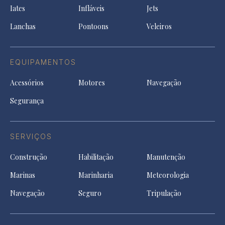
tab
Iates
Infláveis
Jets
new
tab
Lanchas
Pontoons
Veleiros
EQUIPAMENTOS
Acessórios
Motores
Navegação
Segurança
SERVIÇOS
Construção
Habilitação
Manutenção
Marinas
Marinharia
Meteorologia
Navegação
Seguro
Tripulação