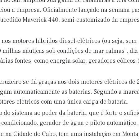
ca do Sul, ampliou sua gama de catamarãs à vela c
ciou a empresa. Oficialmente lançado na semana pa
ucedido Maverick 440, semi-customizado da empres
 nos motores híbridos diesel-elétricos (ou seja, sem 
 milhas náuticas sob condições de mar calmas”, diz
árias fontes, como energia solar, geradores eólicos 
cruzeiro se dá graças aos dois motores elétricos de
gam automaticamente as baterias. Segundo a marca,
otores elétricos com uma única carga de bateria.
 do sistema ao poder da bateria, que é forte o sufic
-condicionado, gerador de água e piloto automático.
de na Cidade do Cabo, tem uma instalação em Monta