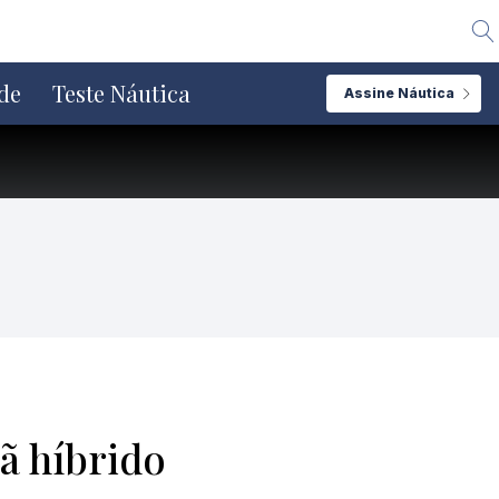
Alte
de
Teste Náutica
Assine Náutica
ã híbrido