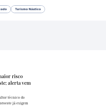
cado
Turismo Náutico
aior risco
te; alerta vem
ltor técnico do
noroeste já exigem