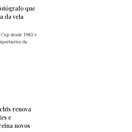
fotógrafo que
a da vela
 Cup desde 1983 e
mportantes da
achts renova
es e
treina novos