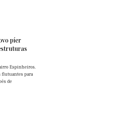
ovo píer
estruturas
irro Espinheiros,
 flutuantes para
pés de