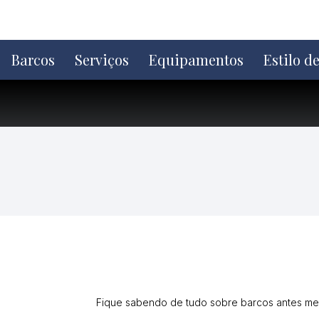
Ir
direto
para
o
Barcos
Serviços
Equipamentos
Estilo d
conteúdo
Fique sabendo de tudo sobre barcos antes mes