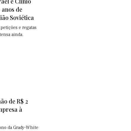
ael e Clínio
 anos de
ião Soviética
petições e regatas
tensa ainda.
mão de R$ 2
mpresa à
dono da Grady-White