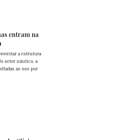
has entram na
a
roveitar a estrutura
 setor náutico, a
ltadas ao uso por