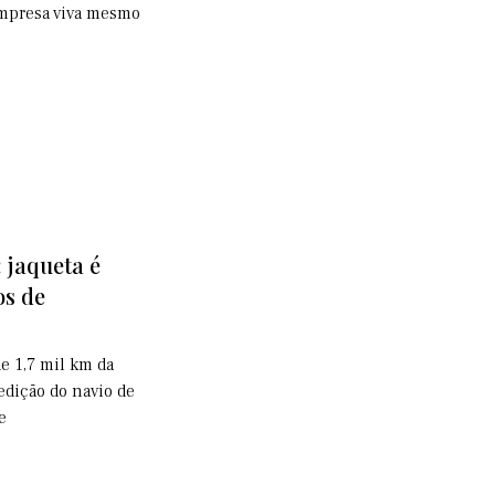
empresa viva mesmo
 jaqueta é
os de
de 1,7 mil km da
edição do navio de
e