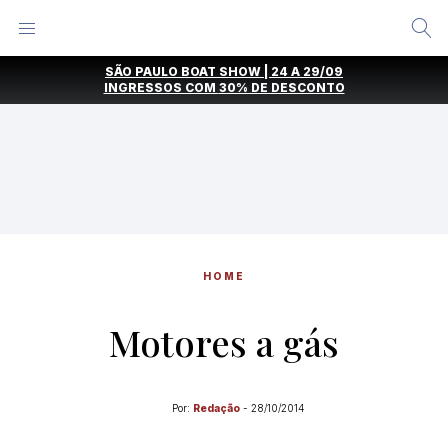
Alternar
Menu
Ir
SÃO PAULO BOAT SHOW | 24 A 29/09
direto
INGRESSOS COM
30% DE DESCONTO
para
o
conteúdo
HOME
Motores a gás
Por:
Redação
-
28/10/2014