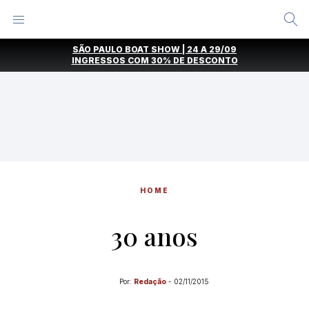
Alternar
Menu
Ir
SÃO PAULO BOAT SHOW | 24 A 29/09
direto
INGRESSOS COM
30% DE DESCONTO
para
o
conteúdo
HOME
30 anos
Por:
Redação
-
02/11/2015