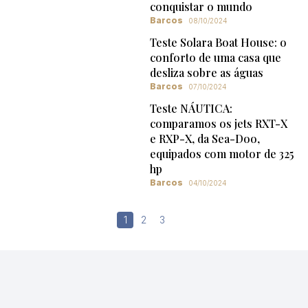
conquistar o mundo
Barcos
08/10/2024
Teste Solara Boat House: o
conforto de uma casa que
desliza sobre as águas
Barcos
07/10/2024
Teste NÁUTICA:
comparamos os jets RXT-X
e RXP-X, da Sea-Doo,
equipados com motor de 325
hp
Barcos
04/10/2024
Paginação
1
2
3
de
posts