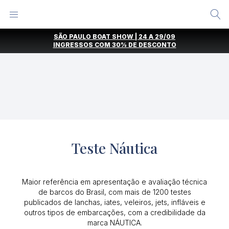
Alternar
Menu
Ir
SÃO PAULO BOAT SHOW | 24 A 29/09
direto
INGRESSOS COM
30% DE DESCONTO
para
o
conteúdo
Teste Náutica
Maior referência em apresentação e avaliação técnica
de barcos do Brasil, com mais de 1200 testes
publicados de lanchas, iates, veleiros, jets, infláveis e
outros tipos de embarcações, com a credibilidade da
marca NÁUTICA.