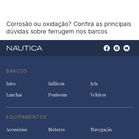
Corrosão ou oxidação? Confira as principais
dúvidas sobre ferrugem nos barcos
Open
Open
Open
Op
Conta
Instagram
YouTu
Ti
do
in
in
in
Facebook
a
a
a
BARCOS
in
new
new
ne
a
tab
tab
tab
Iates
Infláveis
Jets
new
tab
Lanchas
Pontoons
Veleiros
EQUIPAMENTOS
Acessórios
Motores
Navegação