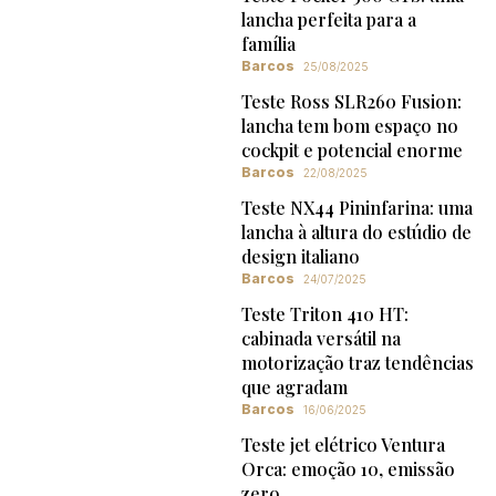
lancha perfeita para a
família
Barcos
25/08/2025
Teste Ross SLR260 Fusion:
lancha tem bom espaço no
cockpit e potencial enorme
Barcos
22/08/2025
Teste NX44 Pininfarina: uma
lancha à altura do estúdio de
design italiano
Barcos
24/07/2025
Teste Triton 410 HT:
cabinada versátil na
motorização traz tendências
que agradam
Barcos
16/06/2025
Teste jet elétrico Ventura
Orca: emoção 10, emissão
zero