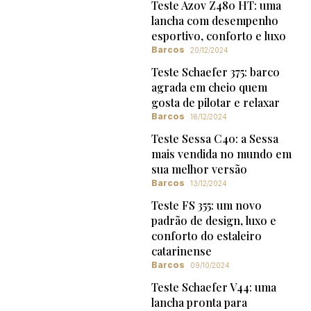
Teste Azov Z480 HT: uma
lancha com desempenho
esportivo, conforto e luxo
Barcos
20/12/2024
Teste Schaefer 375: barco
agrada em cheio quem
gosta de pilotar e relaxar
Barcos
16/12/2024
Teste Sessa C40: a Sessa
mais vendida no mundo em
sua melhor versão
Barcos
13/12/2024
Teste FS 355: um novo
padrão de design, luxo e
conforto do estaleiro
catarinense
Barcos
09/10/2024
Teste Schaefer V44: uma
lancha pronta para