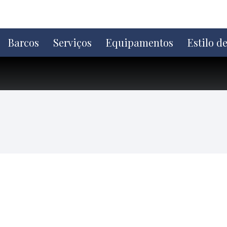
Ir
direto
para
o
Barcos
Serviços
Equipamentos
Estilo d
conteúdo