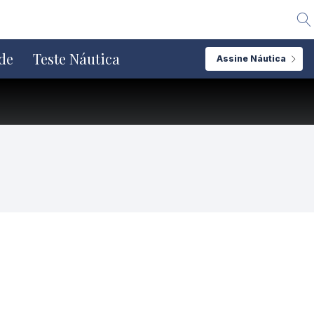
Alte
de
Teste Náutica
Assine Náutica