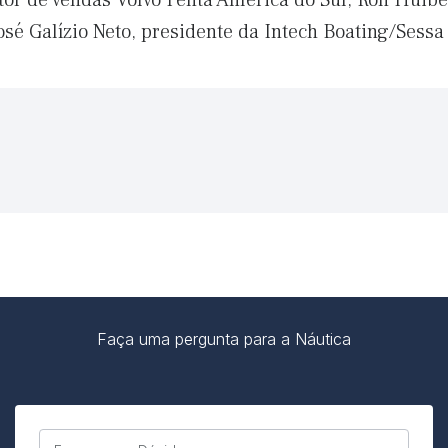
tor de vendas Volvo Penta América do Sul, Ron Huibe
osé Galízio Neto, presidente da Intech Boating/Sessa
Faça uma pergunta para a Náutica