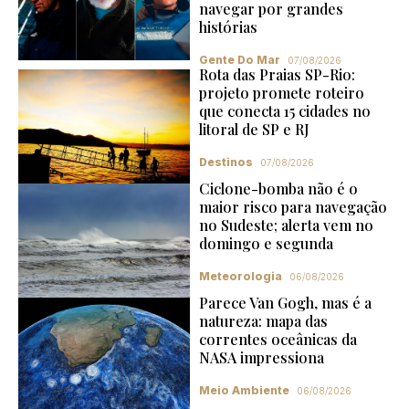
navegar por grandes
histórias
Gente Do Mar
07/08/2026
Rota das Praias SP-Rio:
projeto promete roteiro
que conecta 15 cidades no
litoral de SP e RJ
Destinos
07/08/2026
Ciclone-bomba não é o
maior risco para navegação
no Sudeste; alerta vem no
domingo e segunda
Meteorologia
06/08/2026
Parece Van Gogh, mas é a
natureza: mapa das
correntes oceânicas da
NASA impressiona
Meio Ambiente
06/08/2026