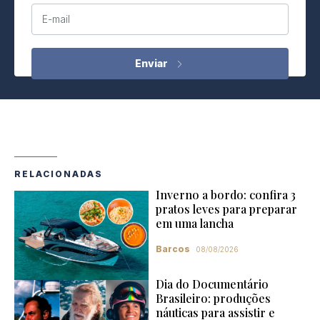
E-mail
RELACIONADAS
Inverno a bordo: confira 3
pratos leves para preparar
em uma lancha
Barcos
08/08/2026
Dia do Documentário
Brasileiro: produções
náuticas para assistir e