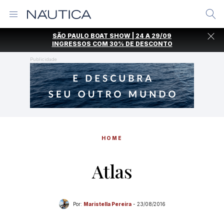
Alternar
Menu
Ir
SÃO PAULO BOAT SHOW | 24 A 29/09
direto
INGRESSOS COM
30% DE DESCONTO
para
o
Publicidade
conteúdo
HOME
Atlas
Por:
Maristella Pereira
-
23/08/2016