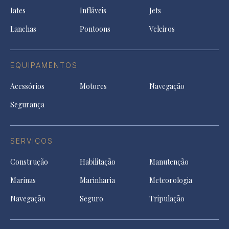
a
tab
tab
tab
Iates
Infláveis
Jets
new
tab
Lanchas
Pontoons
Veleiros
EQUIPAMENTOS
Acessórios
Motores
Navegação
Segurança
SERVIÇOS
Construção
Habilitação
Manutenção
Marinas
Marinharia
Meteorologia
Navegação
Seguro
Tripulação