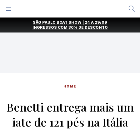
Alternar
Menu
Ir
SÃO PAULO BOAT SHOW | 24 A 29/09
direto
INGRESSOS COM
30% DE DESCONTO
para
o
conteúdo
HOME
Benetti entrega mais um
iate de 121 pés na Itália