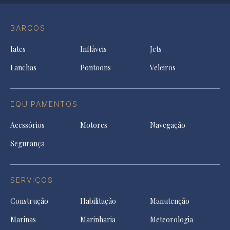
Conta
Instagram
YouTu
Ti
do
in
in
in
Facebook
a
a
a
BARCOS
in
new
new
ne
a
tab
tab
tab
Iates
Infláveis
Jets
new
tab
Lanchas
Pontoons
Veleiros
EQUIPAMENTOS
Acessórios
Motores
Navegação
Segurança
SERVIÇOS
Construção
Habilitação
Manutenção
Marinas
Marinharia
Meteorologia