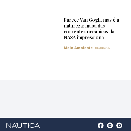
Parece Van Gogh, mas é a
natureza: mapa das
correntes oceânicas da
NASA impressiona
Meio Ambiente
06/08/2026
Open
Open
Open
Op