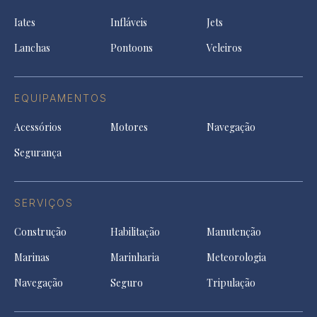
ne
a
tab
tab
tab
Iates
Infláveis
Jets
new
tab
Lanchas
Pontoons
Veleiros
EQUIPAMENTOS
Acessórios
Motores
Navegação
Segurança
SERVIÇOS
Construção
Habilitação
Manutenção
Marinas
Marinharia
Meteorologia
Navegação
Seguro
Tripulação