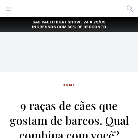
Alternar
Menu
Ir
SÃO PAULO BOAT SHOW | 24 A 29/09
direto
INGRESSOS COM
30% DE DESCONTO
para
o
conteúdo
HOME
9 raças de cães que
gostam de barcos. Qual
combina com você?