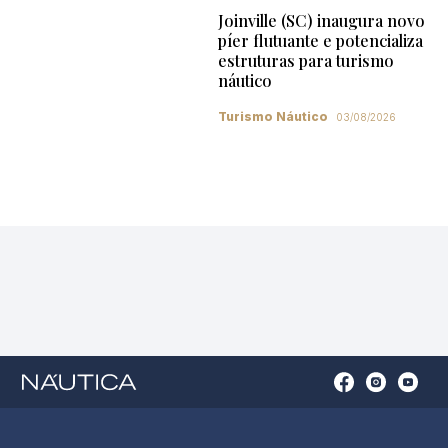
Joinville (SC) inaugura novo
píer flutuante e potencializa
estruturas para turismo
náutico
Turismo Náutico
03/08/2026
Open
Open
Open
Op
Conta
Instagram
YouTu
Ti
do
in
in
in
Facebook
a
a