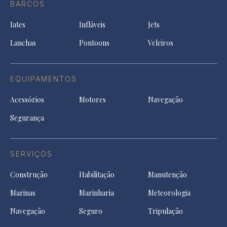
a
BARCOS
in
new
new
ne
a
tab
tab
tab
Iates
Infláveis
Jets
new
tab
Lanchas
Pontoons
Veleiros
EQUIPAMENTOS
Acessórios
Motores
Navegação
Segurança
SERVIÇOS
Construção
Habilitação
Manutenção
Marinas
Marinharia
Meteorologia
Navegação
Seguro
Tripulação