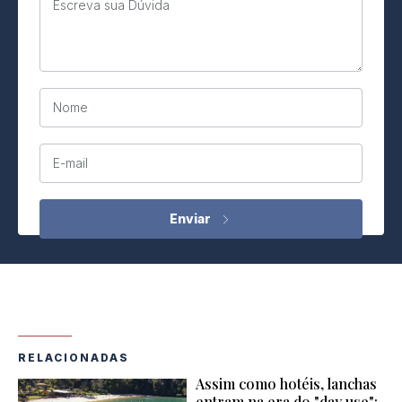
Escreva sua Dúvida
Nome
E-mail
RELACIONADAS
Assim como hotéis, lanchas
entram na era do "day use";