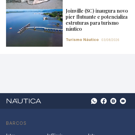
Joinville (SC) inaugura novo
píer flutuante e potencializa
estruturas para turismo
náutico
Turismo Náutico
03/08/2026
Open
Open
Open
Op
Conta
Instagram
YouTu
Ti
do
in
in
in
Facebook
a
a
a
BARCOS
in
new
new
ne
a
tab
tab
tab