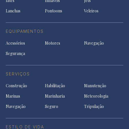
Iates
Infláveis
Jets
new
tab
Lanchas
Pontoons
Veleiros
EQUIPAMENTOS
Acessórios
Motores
Navegação
Segurança
SERVIÇOS
Construção
Habilitação
Manutenção
Marinas
Marinharia
Meteorologia
Navegação
Seguro
Tripulação
ESTILO DE VIDA