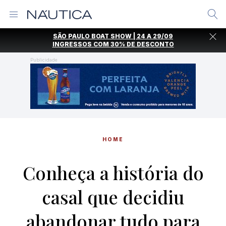
Alternar
Menu
Ir
SÃO PAULO BOAT SHOW | 24 A 29/09
direto
INGRESSOS COM
30% DE DESCONTO
para
o
Publicidade
conteúdo
HOME
Conheça a história do
casal que decidiu
abandonar tudo para