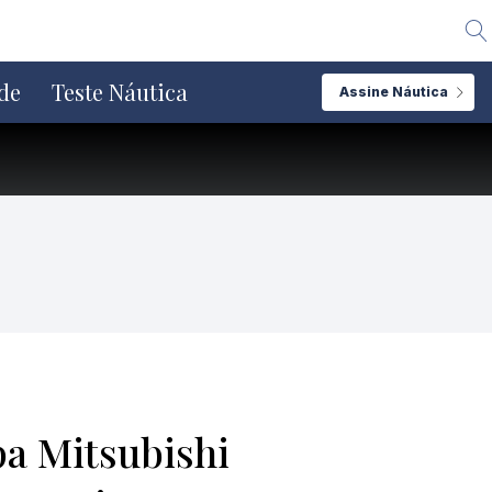
Alte
de
Teste Náutica
Assine Náutica
pa Mitsubishi