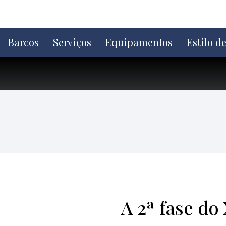
Ir
direto
para
o
Barcos
Serviços
Equipamentos
Estilo d
conteúdo
A 2ª fase do