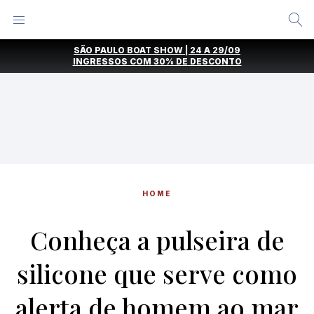
Alternar
Menu
Ir
SÃO PAULO BOAT SHOW | 24 A 29/09
direto
INGRESSOS COM
30% DE DESCONTO
para
o
conteúdo
HOME
Conheça a pulseira de
silicone que serve como
alerta de homem ao mar