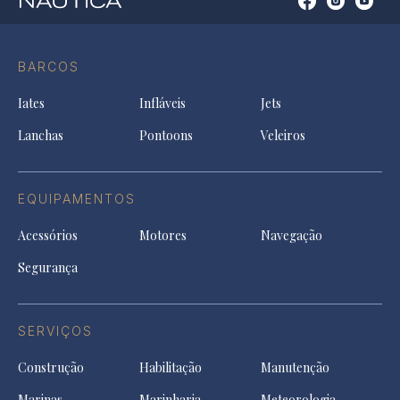
Open
Open
Open
Op
Conta
Instagram
YouTu
Ti
do
in
in
in
Facebook
a
a
a
BARCOS
in
new
new
ne
a
tab
tab
tab
Iates
Infláveis
Jets
new
tab
Lanchas
Pontoons
Veleiros
EQUIPAMENTOS
Acessórios
Motores
Navegação
Segurança
SERVIÇOS
Construção
Habilitação
Manutenção
Marinas
Marinharia
Meteorologia