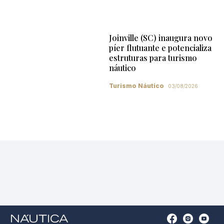
Joinville (SC) inaugura novo
píer flutuante e potencializa
estruturas para turismo
náutico
Turismo Náutico
03/08/2026
Open
Open
Open