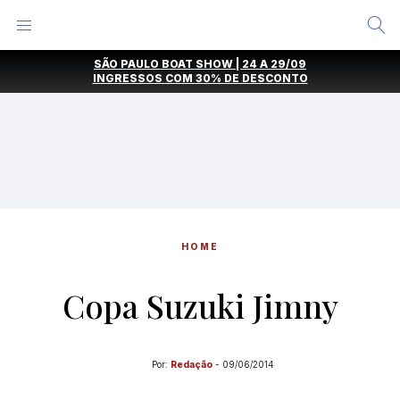
Alternar
Menu
Ir
SÃO PAULO BOAT SHOW | 24 A 29/09
direto
INGRESSOS COM
30% DE DESCONTO
para
o
conteúdo
HOME
Copa Suzuki Jimny
Por:
Redação
-
09/06/2014