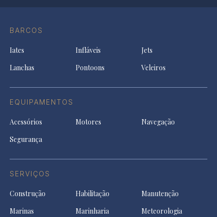
Op
Conta
Instagram
YouTu
Ti
do
in
in
in
Facebook
a
a
a
BARCOS
in
new
new
ne
a
tab
tab
tab
Iates
Infláveis
Jets
new
tab
Lanchas
Pontoons
Veleiros
EQUIPAMENTOS
Acessórios
Motores
Navegação
Segurança
SERVIÇOS
Construção
Habilitação
Manutenção
Marinas
Marinharia
Meteorologia