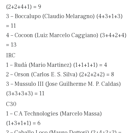
(2+2+4+1) = 9
3 – Boccalupo (Claudio Melaragno) (4+3+1+3)
= 11
4 – Cocoon (Luiz Marcelo Caggiano) (3+4+2+4)
= 13
IRC
1 – Rudá (Mario Martinez) (1+1+1+1) = 4
2 – Orson (Carlos E. S. Silva) (2+2+2+2) = 8
3 – Mussulo III (Jose Guilherme M. P. Caldas)
(3+3+3+3) = 11
C30
1 – C A Technologies (Marcelo Massa)
(1+3+1+1) = 6
2 – Caballo Loco (Mauro Dottori) (2+4+2+2) =