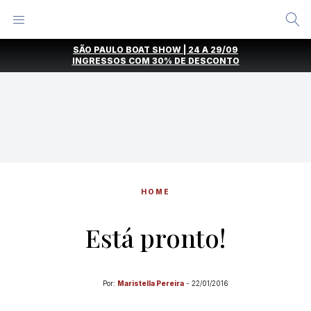
Alternar
Menu
Ir
SÃO PAULO BOAT SHOW | 24 A 29/09
direto
INGRESSOS COM
30% DE DESCONTO
para
o
conteúdo
HOME
Está pronto!
Por:
Maristella Pereira
-
22/01/2016