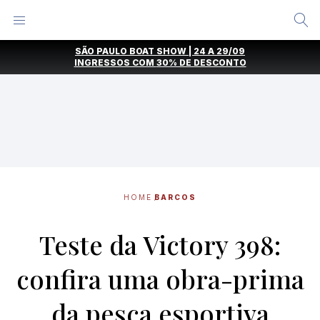
Alternar
Menu
Ir
SÃO PAULO BOAT SHOW | 24 A 29/09
direto
INGRESSOS COM
30% DE DESCONTO
para
o
conteúdo
HOME
BARCOS
Teste da Victory 398:
confira uma obra-prima
da pesca esportiva