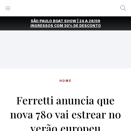
Alternar
Menu
Ir
SÃO PAULO BOAT SHOW | 24 A 29/09
direto
INGRESSOS COM
30% DE DESCONTO
para
o
conteúdo
HOME
Ferretti anuncia que
nova 780 vai estrear no
verão europeu