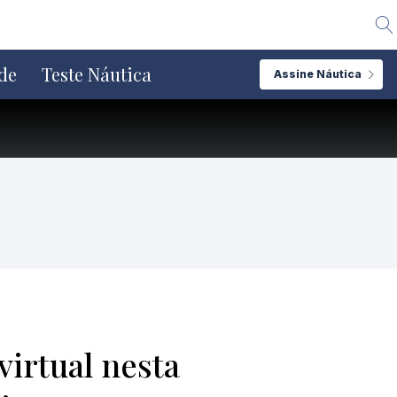
Alte
de
Teste Náutica
Assine Náutica
virtual nesta