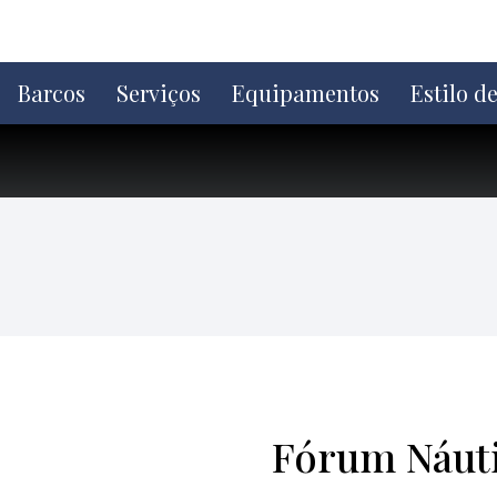
Ir
direto
para
o
Barcos
Serviços
Equipamentos
Estilo d
conteúdo
Fórum Náutic