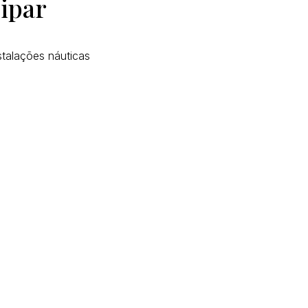
cipar
stalações náuticas