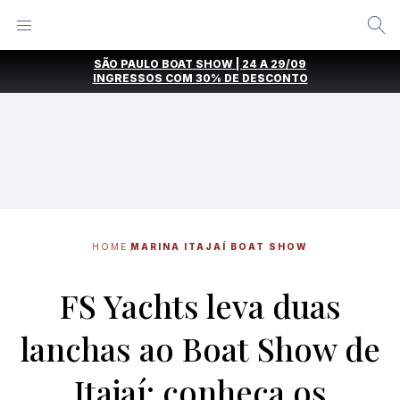
Alternar
Menu
Ir
SÃO PAULO BOAT SHOW | 24 A 29/09
direto
INGRESSOS COM
30% DE DESCONTO
para
o
conteúdo
HOME
MARINA ITAJAÍ BOAT SHOW
FS Yachts leva duas
lanchas ao Boat Show de
Itajaí; conheça os