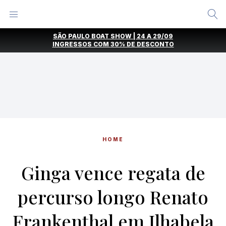
Alternar
Menu
Ir
SÃO PAULO BOAT SHOW | 24 A 29/09
direto
INGRESSOS COM
30% DE DESCONTO
para
o
conteúdo
HOME
Ginga vence regata de
percurso longo Renato
Frankenthal em Ilhabela