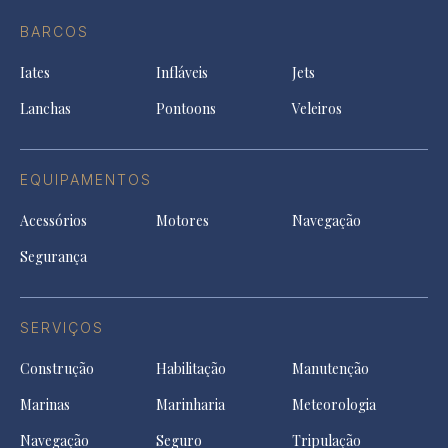
do
in
in
in
Facebook
a
a
a
BARCOS
in
new
new
ne
a
tab
tab
tab
Iates
Infláveis
Jets
new
tab
Lanchas
Pontoons
Veleiros
EQUIPAMENTOS
Acessórios
Motores
Navegação
Segurança
SERVIÇOS
Construção
Habilitação
Manutenção
Marinas
Marinharia
Meteorologia
Navegação
Seguro
Tripulação