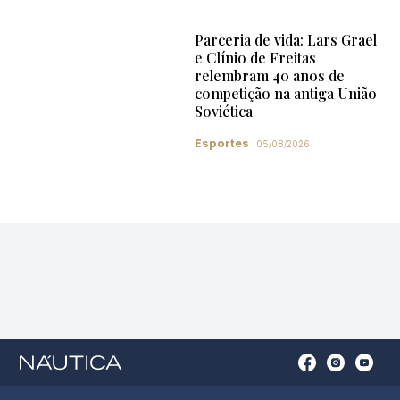
Parceria de vida: Lars Grael
e Clínio de Freitas
relembram 40 anos de
competição na antiga União
Soviética
Esportes
05/08/2026
Open
Open
Open
Op
Conta
Instagram
YouTu
Ti