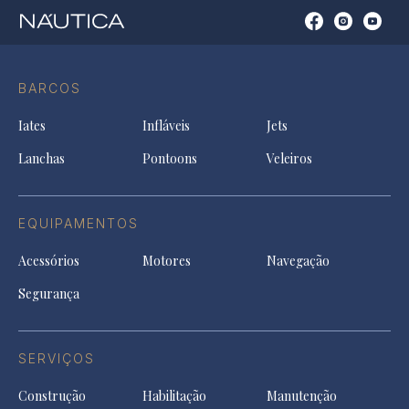
Open
Open
Open
Op
Conta
Instagram
YouTu
Ti
do
in
in
in
Facebook
a
a
a
BARCOS
in
new
new
ne
a
tab
tab
tab
Iates
Infláveis
Jets
new
tab
Lanchas
Pontoons
Veleiros
EQUIPAMENTOS
Acessórios
Motores
Navegação
Segurança
SERVIÇOS
Construção
Habilitação
Manutenção