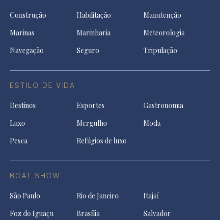
Construção
Habilitação
Manutenção
Marinas
Marinharia
Meteorologia
Navegação
Seguro
Tripulação
ESTILO DE VIDA
Destinos
Esportes
Gastronomia
Luxo
Mergulho
Moda
Pesca
Refúgios de luxo
BOAT SHOW
São Paulo
Rio de Janeiro
Itajaí
Foz do Iguaçu
Brasília
Salvador