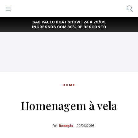
Alternar
Menu
Ir
SÃO PAULO BOAT SHOW | 24 A 29/09
direto
INGRESSOS COM
30% DE DESCONTO
para
o
conteúdo
HOME
Homenagem à vela
Por:
Redação
-
20/06/2016