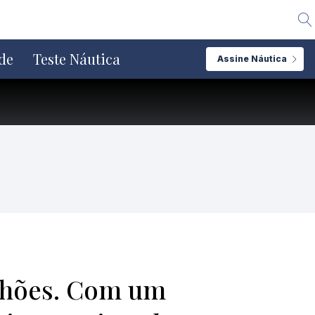
Alte
de
Teste Náutica
Assine Náutica
ilhões. Com um