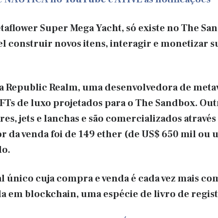
etaflower Super Mega Yacht, só existe no The 
vel construir novos itens, interagir e monetizar 
la Republic Realm, uma desenvolvedora de metav
NFTs de luxo projetados para o The Sandbox. Ou
res, jets e lanchas e são comercializados atravé
or da venda foi de 149 ether (de US$ 650 mil ou
o.
al único cuja compra e venda é cada vez mais c
a em blockchain, uma espécie de livro de registr