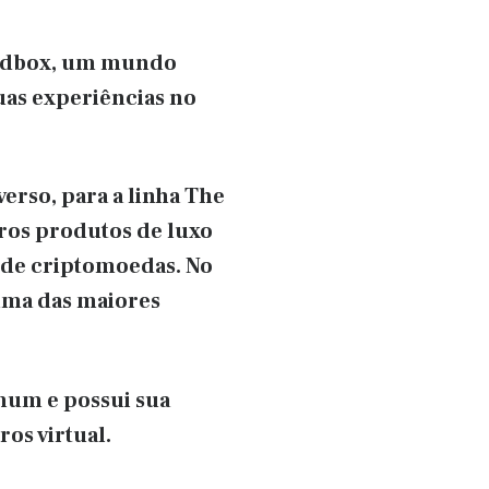
Sandbox, um mundo
suas experiências no
erso, para a linha The
tros produtos de luxo
s de criptomoedas. No
 uma das maiores
omum e possui sua
os virtual.