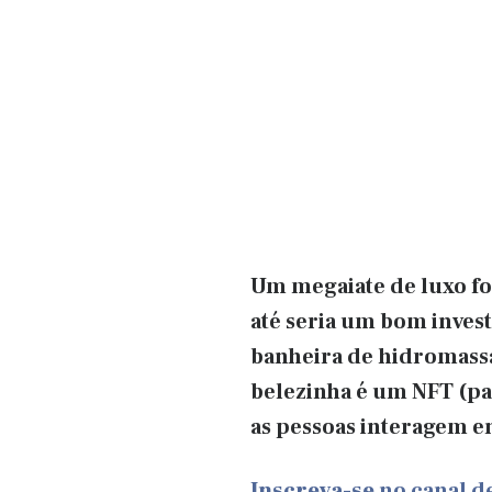
Um megaiate de luxo fo
até seria um bom invest
banheira de hidromassa
belezinha é um NFT (par
as pessoas interagem ent
Inscreva-se
no canal 