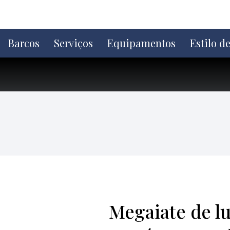
Ir
direto
para
o
Barcos
Serviços
Equipamentos
Estilo d
conteúdo
Megaiate de l