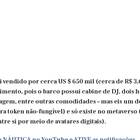
i vendido por cerca US $ 650 mil (cerca de R$ 3
imento, pois o barco possui cabine de DJ, dois 
gem, entre outras comodidades – mas eis um de
a token não-fungível) e só existe no metaverso 
re si por meio de avatares digitais).
de NÁUTICA no
YouTube
e ATIVE as notificações