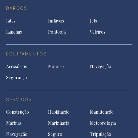
in
Facebook
a
a
a
BARCOS
in
new
new
ne
a
tab
tab
tab
Iates
Infláveis
Jets
new
tab
Lanchas
Pontoons
Veleiros
EQUIPAMENTOS
Acessórios
Motores
Navegação
Segurança
SERVIÇOS
Construção
Habilitação
Manutenção
Marinas
Marinharia
Meteorologia
Navegação
Seguro
Tripulação