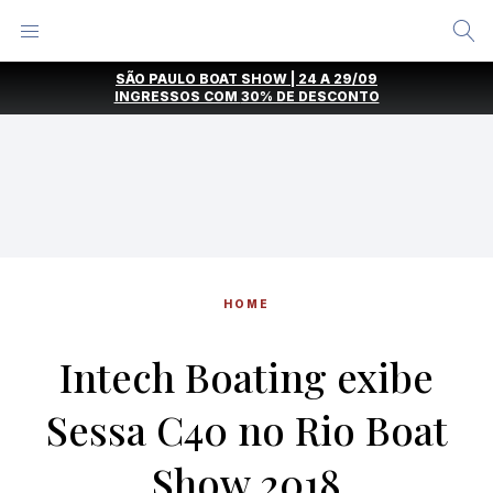
Alternar
Menu
Ir
SÃO PAULO BOAT SHOW | 24 A 29/09
direto
INGRESSOS COM
30% DE DESCONTO
para
o
conteúdo
HOME
Intech Boating exibe
Sessa C40 no Rio Boat
Show 2018