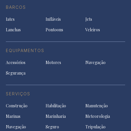
in
Facebook
a
a
a
BARCOS
in
new
new
ne
a
tab
tab
tab
Iates
Infláveis
Jets
new
tab
Lanchas
Pontoons
Veleiros
EQUIPAMENTOS
Acessórios
Motores
Navegação
Segurança
SERVIÇOS
Construção
Habilitação
Manutenção
Marinas
Marinharia
Meteorologia
Navegação
Seguro
Tripulação