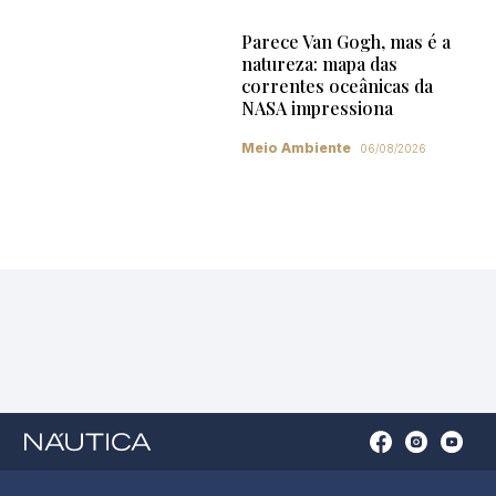
Parece Van Gogh, mas é a
natureza: mapa das
correntes oceânicas da
NASA impressiona
Meio Ambiente
06/08/2026
Open
Open
Open
Op
Conta
Instagram
YouTu
Ti
do
in
in