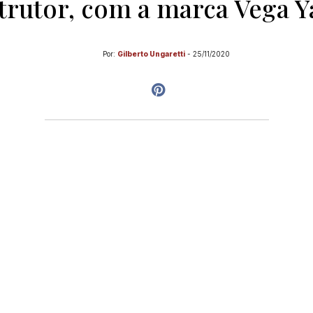
trutor, com a marca Vega Y
Por:
Gilberto Ungaretti
-
25/11/2020