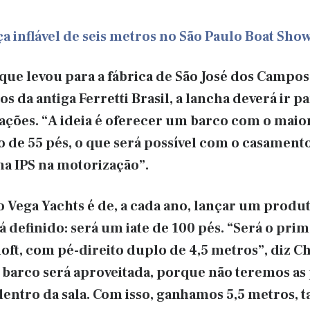
a inflável de seis metros no São Paulo Boat Sho
ue levou para a fábrica de São José dos Campos 
s da antiga Ferretti Brasil, a lancha deverá ir p
ações. “A ideia é oferecer um barco com o maio
de 55 pés, o que será possível com o casament
a IPS na motorização”.
o Vega Yachts é de, a cada ano, lançar um produ
stá definido: será um iate de 100 pés. “Será o pri
loft, com pé-direito duplo de 4,5 metros”, diz C
o barco será aproveitada, porque não teremos as 
dentro da sala. Com isso, ganhamos 5,5 metros, 