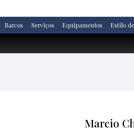
Ir
direto
para
o
Barcos
Serviços
Equipamentos
Estilo d
conteúdo
Marcio Ch