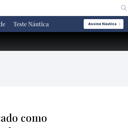
Alte
de
Teste Náutica
Assine Náutica
rcado como