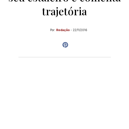
trajetória
Por:
Redação
-
22/11/2016