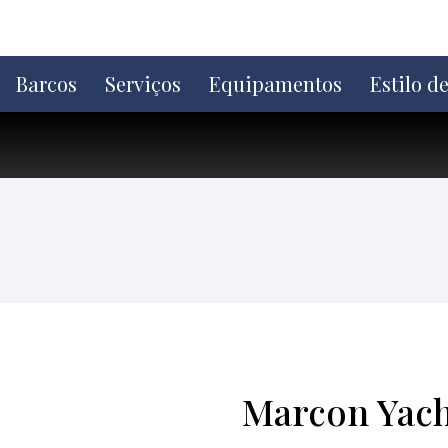
Ir
direto
para
o
Barcos
Serviços
Equipamentos
Estilo d
conteúdo
Marcon Yach