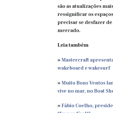
são as atualizações mai
ressignificar os espaço
precisar se desfazer d
mercado.
Leia também
»
Mastercraft apresenta
wakeboard e wakesurf
»
Muito Bons Ventos la
vive no mar, no Boat S
»
Fábio Coelho, preside