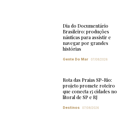
Dia do Documentário
Brasileiro: produções
náuticas para assistir e
navegar por grandes
histórias
Gente Do Mar
07/08/2026
Rota das Praias SP-Rio:
projeto promete roteiro
que conecta 15 cidades no
litoral de SP e RJ
Destinos
07/08/2026