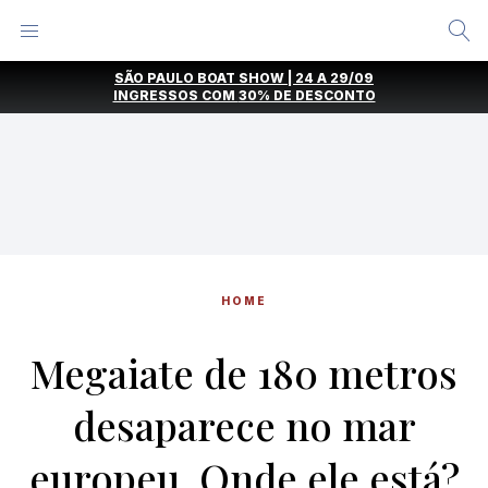
Alternar
Menu
Ir
SÃO PAULO BOAT SHOW | 24 A 29/09
direto
INGRESSOS COM
30% DE DESCONTO
para
o
conteúdo
HOME
Megaiate de 180 metros
desaparece no mar
europeu. Onde ele está?