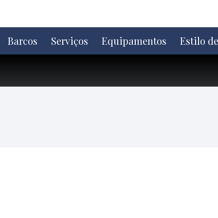
Ir
direto
para
o
Barcos
Serviços
Equipamentos
Estilo d
conteúdo