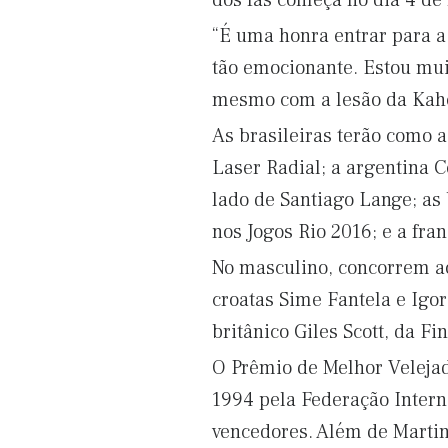
dos fãs começa no dia 4 de
“É uma honra entrar para a
tão emocionante. Estou mui
mesmo com a lesão da Kahe
As brasileiras terão como 
Laser Radial; a argentina 
lado de Santiago Lange; as
nos Jogos Rio 2016; e a fr
No masculino, concorrem ao
croatas Sime Fantela e Igor
britânico Giles Scott, da F
O Prêmio de Melhor Velejad
1994 pela Federação Intern
vencedores. Além de Martin