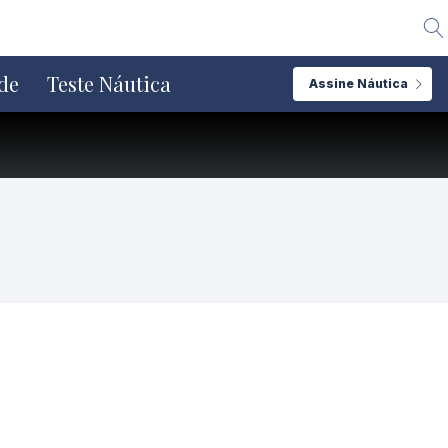
Alte
de
Teste Náutica
Assine Náutica