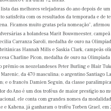
 novembro e irá durar 72 horas.
 lista das melhores velejadoras do ano depois de um 
to satisfeita com os resultados da temporada e de t
na. Ficamos muito gratas pela nomeação”, afirmou 
adversárias a holandesa Marit Bouwmeester, campeã 
Cecilia Carranza Saroli, medalha de ouro na Olimpíad
 britânicas Hannah Mills e Saskia Clark, campeãs ol
ancesa Charline Picon, medalha de ouro na Olimpíada
 prêmio os neozelandeses Peter Burling e Blair Tuke
 Marenic, da 470 masculina; o argentino Santiago La
inn; e o francês Damien Seguin, da classe paralímpic
or do Ano é um dos troféus de maior prestígio no m
acional, ele conta com grandes nomes da modalidade
e e Kahena, já ganharam o troféu Torben Grael, em 