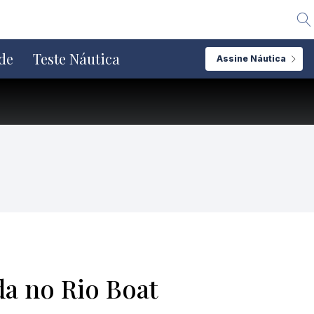
Alte
de
Teste Náutica
Assine Náutica
a no Rio Boat