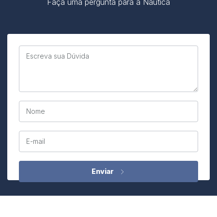
Faça uma pergunta para a Náutica
Escreva sua Dúvida
Nome
E-mail