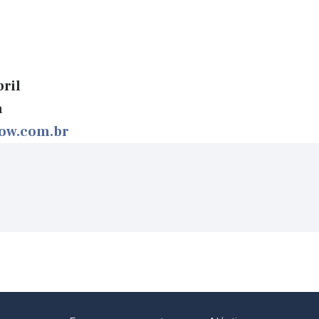
bril
a
ow.com.br