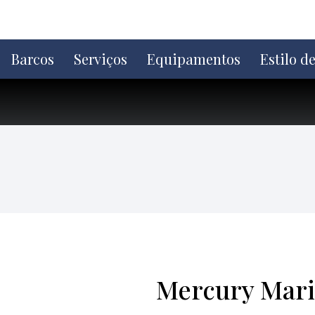
Ir
direto
para
o
Barcos
Serviços
Equipamentos
Estilo d
conteúdo
Mercury Mari