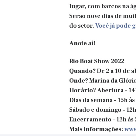
lugar, com barcos na ág
Serão nove dias de muit
do setor.
Você já pode g
Anote aí!
Rio Boat Show 2022
Quando?
De 2 a 10 de a
Onde?
Marina da Glóri
Horário?
Abertura – 14
Dias da semana – 15h às
Sábado e domingo – 12h
Encerramento – 12h às 
Mais informações:
www