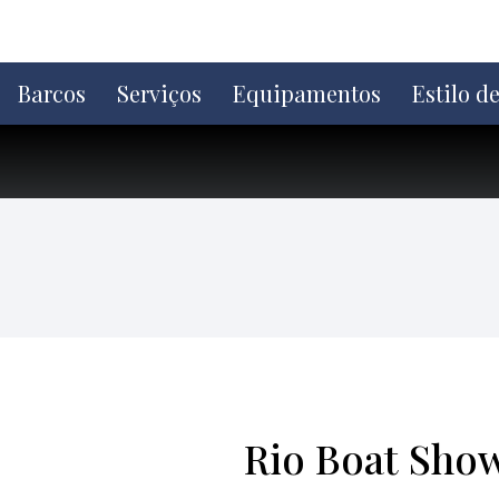
Ir
direto
para
o
Barcos
Serviços
Equipamentos
Estilo d
conteúdo
Rio Boat Show