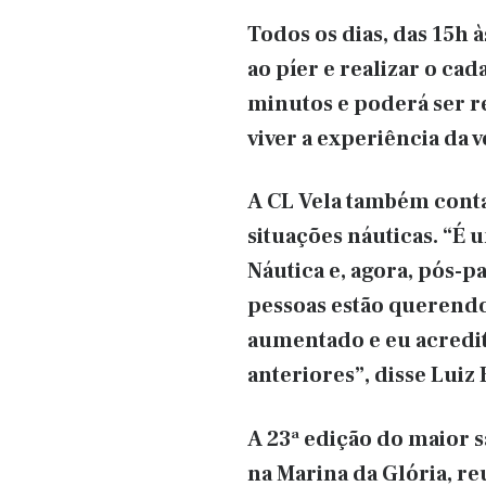
Todos os dias, das 15h 
ao píer e realizar o cad
minutos e poderá ser r
viver a experiência da 
A CL Vela também cont
situações náuticas. “É
Náutica e, agora, pós-
pessoas estão querendo
aumentado e eu acredit
anteriores”, disse Luiz 
A 23ª edição do maior s
na Marina da Glória, r