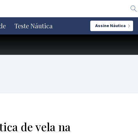
Alte
de
Teste Náutica
Assine Náutica
ica de vela na