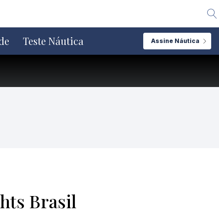
Alte
de
Teste Náutica
Assine Náutica
ts Brasil