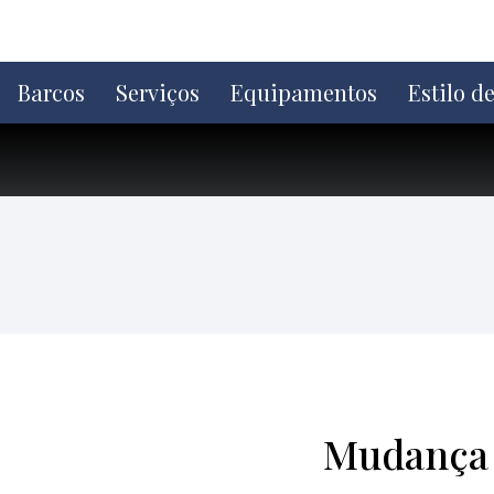
Ir
direto
para
o
Barcos
Serviços
Equipamentos
Estilo d
conteúdo
Mudança 