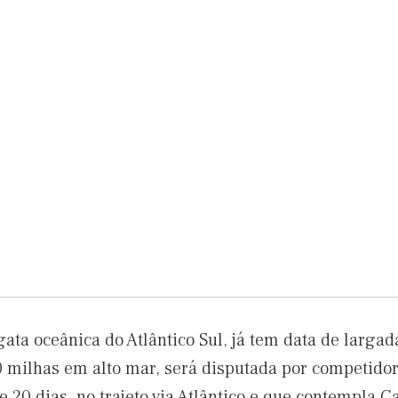
ta oceânica do Atlântico Sul, já tem data de largada 
00 milhas em alto mar, será disputada por competido
 20 dias, no trajeto via Atlântico e que contempla C