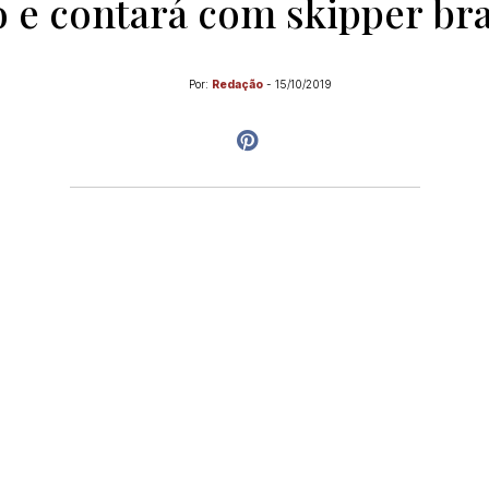
o e contará com skipper bra
Por:
Redação
-
15/10/2019