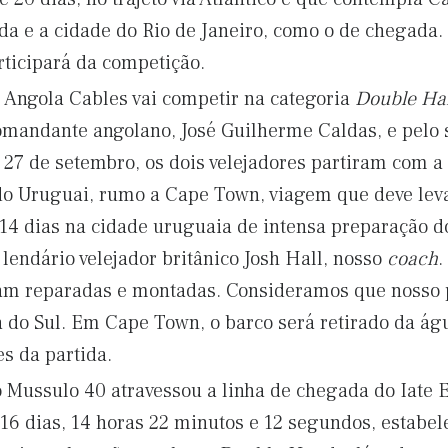
da e a cidade do Rio de Janeiro, como o de chegada.
ticipará da competição.
 Angola Cables vai competir na categoria
Double Ha
omandante angolano, José Guilherme Caldas, e pelo s
 27 de setembro, os dois velejadores partiram com 
 do Uruguai, rumo a Cape Town, viagem que deve leva
14 dias na cidade uruguaia de intensa preparação do
lendário velejador britânico Josh Hall, nosso
coach
.
am reparadas e montadas. Consideramos que nosso pr
a do Sul. Em Cape Town, o barco será retirado da ág
s da partida.
 Mussulo 40 atravessou a linha de chegada do Iate 
 16 dias, 14 horas 22 minutos e 12 segundos, estabe