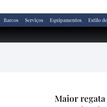
Ir
direto
para
o
Barcos
Serviços
Equipamentos
Estilo d
conteúdo
Maior regata