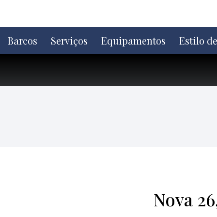
Ir
direto
para
o
Barcos
Serviços
Equipamentos
Estilo d
conteúdo
Nova 26