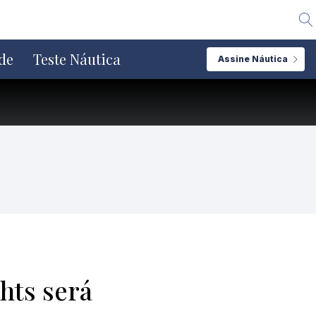
Alte
de
Teste Náutica
Assine Náutica
hts será