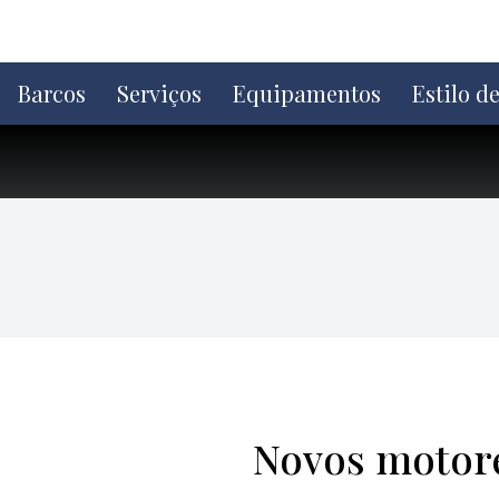
Ir
direto
para
o
Barcos
Serviços
Equipamentos
Estilo d
conteúdo
Novos motore