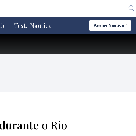
Alte
de
Teste Náutica
Assine Náutica
durante o Rio