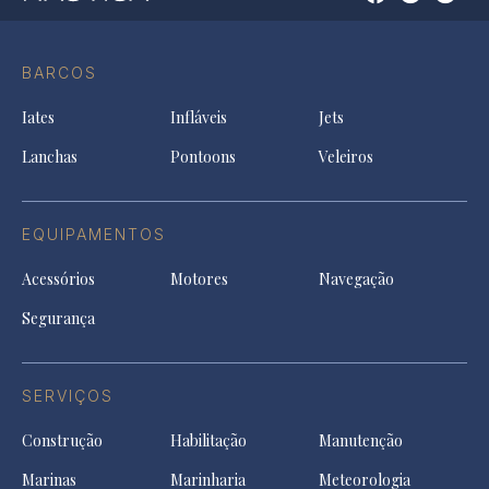
Open
Open
Open
Op
Conta
Instagram
YouTu
Ti
do
in
in
in
Facebook
a
a
a
BARCOS
in
new
new
ne
a
tab
tab
tab
Iates
Infláveis
Jets
new
tab
Lanchas
Pontoons
Veleiros
EQUIPAMENTOS
Acessórios
Motores
Navegação
Segurança
SERVIÇOS
Construção
Habilitação
Manutenção
Marinas
Marinharia
Meteorologia